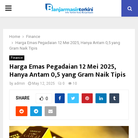
P
R
Home
Finance
I
Harga Emas Pegadaian 12 Mei 2025, Hanya Antam 0,5 yang
Gram Naik Tipis
M
Finance
Harga Emas Pegadaian 12 Mei 2025,
Hanya Antam 0,5 yang Gram Naik Tipis
A
by
admin
May 12, 2025
0
10
R
SHARE
0
Y
M