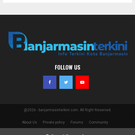
FOLLOW US
@2026 - banjarmasinterkini.com. All Right Reserved.
About Us
Private policy
Forums
Community