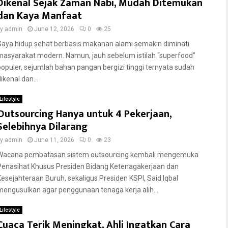
Dikenal Sejak Zaman Nabi, Mudah Ditemukan
dan Kaya Manfaat
by
admin
June 12, 2026
0
25
Gaya hidup sehat berbasis makanan alami semakin diminati
masyarakat modern. Namun, jauh sebelum istilah “superfood”
populer, sejumlah bahan pangan bergizi tinggi ternyata sudah
ikenal dan...
Lifestyle
Outsourcing Hanya untuk 4 Pekerjaan,
Selebihnya Dilarang
by
admin
June 11, 2026
0
23
Wacana pembatasan sistem outsourcing kembali mengemuka.
Penasihat Khusus Presiden Bidang Ketenagakerjaan dan
Kesejahteraan Buruh, sekaligus Presiden KSPI, Said Iqbal
mengusulkan agar penggunaan tenaga kerja alih...
Lifestyle
Cuaca Terik Meningkat, Ahli Ingatkan Cara