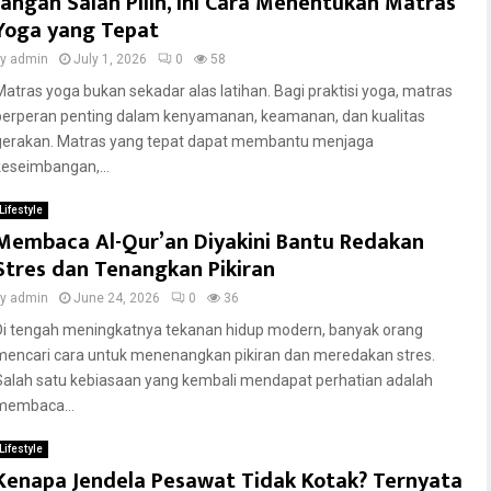
Jangan Salah Pilih, Ini Cara Menentukan Matras
Yoga yang Tepat
by
admin
July 1, 2026
0
58
Matras yoga bukan sekadar alas latihan. Bagi praktisi yoga, matras
berperan penting dalam kenyamanan, keamanan, dan kualitas
gerakan. Matras yang tepat dapat membantu menjaga
keseimbangan,...
Lifestyle
Membaca Al-Qur’an Diyakini Bantu Redakan
Stres dan Tenangkan Pikiran
by
admin
June 24, 2026
0
36
Di tengah meningkatnya tekanan hidup modern, banyak orang
mencari cara untuk menenangkan pikiran dan meredakan stres.
Salah satu kebiasaan yang kembali mendapat perhatian adalah
membaca...
Lifestyle
Kenapa Jendela Pesawat Tidak Kotak? Ternyata