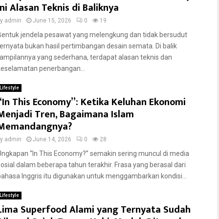
Ini Alasan Teknis di Baliknya
by
admin
June 15, 2026
0
19
Bentuk jendela pesawat yang melengkung dan tidak bersudut
ternyata bukan hasil pertimbangan desain semata. Di balik
tampilannya yang sederhana, terdapat alasan teknis dan
keselamatan penerbangan...
Lifestyle
“In This Economy”: Ketika Keluhan Ekonomi
Menjadi Tren, Bagaimana Islam
Memandangnya?
by
admin
June 14, 2026
0
28
Ungkapan “In This Economy?” semakin sering muncul di media
sosial dalam beberapa tahun terakhir. Frasa yang berasal dari
bahasa Inggris itu digunakan untuk menggambarkan kondisi...
Lifestyle
Lima Superfood Alami yang Ternyata Sudah