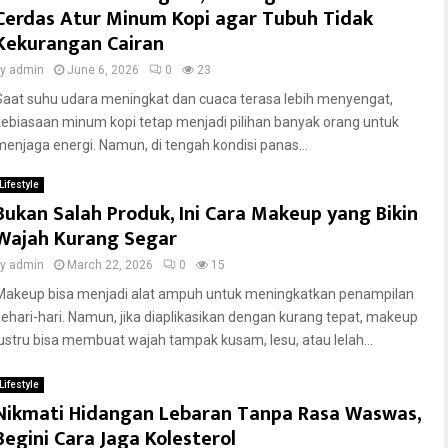
Cerdas Atur Minum Kopi agar Tubuh Tidak
Kekurangan Cairan
by
admin
June 6, 2026
0
23
Saat suhu udara meningkat dan cuaca terasa lebih menyengat,
kebiasaan minum kopi tetap menjadi pilihan banyak orang untuk
menjaga energi. Namun, di tengah kondisi panas...
Lifestyle
Bukan Salah Produk, Ini Cara Makeup yang Bikin
Wajah Kurang Segar
by
admin
March 22, 2026
0
15
Makeup bisa menjadi alat ampuh untuk meningkatkan penampilan
sehari-hari. Namun, jika diaplikasikan dengan kurang tepat, makeup
justru bisa membuat wajah tampak kusam, lesu, atau lelah...
Lifestyle
Nikmati Hidangan Lebaran Tanpa Rasa Waswas,
Begini Cara Jaga Kolesterol