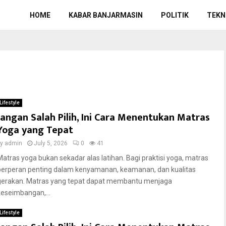
HOME
KABAR BANJARMASIN
POLITIK
TEKN
Lifestyle
Jangan Salah Pilih, Ini Cara Menentukan Matras
Yoga yang Tepat
by
admin
July 5, 2026
0
41
Matras yoga bukan sekadar alas latihan. Bagi praktisi yoga, matras
berperan penting dalam kenyamanan, keamanan, dan kualitas
gerakan. Matras yang tepat dapat membantu menjaga
keseimbangan,...
Lifestyle