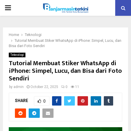
P
R
Home
Teknologi
I
Tutorial Membuat Stiker WhatsApp di iPhone: Simpel, Lucu, dan
Bisa dari Foto Sendiri
M
Teknologi
Tutorial Membuat Stiker WhatsApp di
iPhone: Simpel, Lucu, dan Bisa dari Foto
A
Sendiri
R
by
admin
October 22, 2025
0
11
SHARE
Y
0
M