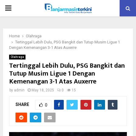
P
R
Home
Olahraga
I
Tertinggal Lebih Dulu, PSG Bangkit dan Tutup Musim Ligue 1
Dengan Kemenangan 3-1 Atas Auxerre
M
Olahraga
Tertinggal Lebih Dulu, PSG Bangkit dan
Tutup Musim Ligue 1 Dengan
A
Kemenangan 3-1 Atas Auxerre
R
by
admin
May 18, 2025
0
15
SHARE
Y
0
M