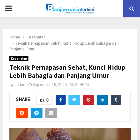
P
R
Home
Kesehatan
I
Teknik Pernapasan Sehat, Kunci Hidup Lebih Bahagia dan
Panjang Umur
M
Kesehatan
Teknik Pernapasan Sehat, Kunci Hidup
Lebih Bahagia dan Panjang Umur
A
by
admin
September 10, 2025
0
16
R
SHARE
0
Y
M