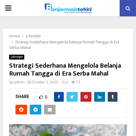
P
R
Home
Lifestyle
I
Strategi Sederhana Mengelola Belanja Rumah Tangga di Era
Serba Mahal
M
Lifestyle
Strategi Sederhana Mengelola Belanja
Rumah Tangga di Era Serba Mahal
A
by
admin
October 5, 2025
0
15
R
SHARE
0
Y
M