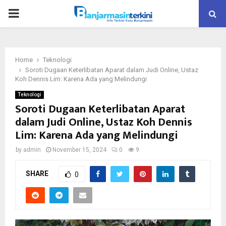
P
R
Home
Teknologi
I
Soroti Dugaan Keterlibatan Aparat dalam Judi Online, Ustaz
Koh Dennis Lim: Karena Ada yang Melindungi
M
Teknologi
Soroti Dugaan Keterlibatan Aparat
dalam Judi Online, Ustaz Koh Dennis
A
Lim: Karena Ada yang Melindungi
R
by
admin
November 15, 2024
0
9
SHARE
Y
0
M