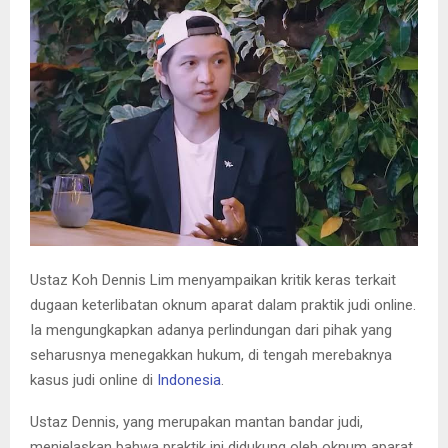
E
N
U
Ustaz Koh Dennis Lim menyampaikan kritik keras terkait
dugaan keterlibatan oknum aparat dalam praktik judi online.
Ia mengungkapkan adanya perlindungan dari pihak yang
seharusnya menegakkan hukum, di tengah merebaknya
kasus judi online di
Indonesia
.
Ustaz Dennis, yang merupakan mantan bandar judi,
menjelaskan bahwa praktik ini didukung oleh oknum aparat