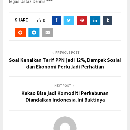
tegas Ustaz Dennis.***
SHARE
0
PREVIOUS POST
Soal Kenaikan Tarif PPN Jadi 12%, Dampak Sosial
dan Ekonomi Perlu Jadi Perhatian
NEXT POST
Kakao Bisa Jadi Komoditi Perkebunan
Diandalkan Indonesia, Ini Buktinya