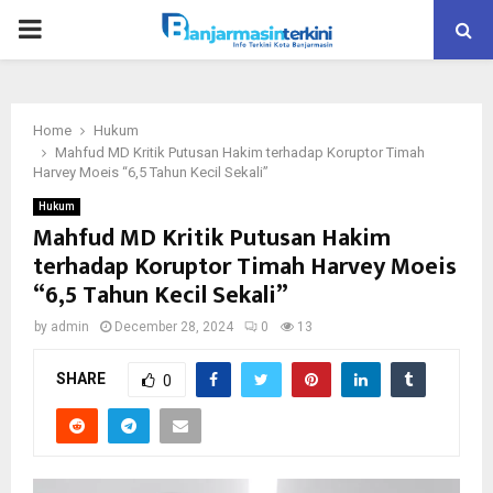
P
R
Home
Hukum
I
Mahfud MD Kritik Putusan Hakim terhadap Koruptor Timah
Harvey Moeis “6,5 Tahun Kecil Sekali”
M
Hukum
Mahfud MD Kritik Putusan Hakim
terhadap Koruptor Timah Harvey Moeis
A
“6,5 Tahun Kecil Sekali”
R
by
admin
December 28, 2024
0
13
SHARE
Y
0
M