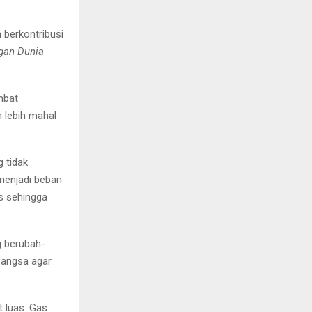
n berkontribusi
gan Dunia
mbat
h lebih mahal
g tidak
t menjadi beban
s sehingga
ng berubah-
bangsa agar
 luas. Gas