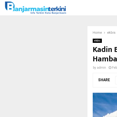
Home
ekbis
ekbis
Kadin 
Hambat
by
admin
Feb
SHARE