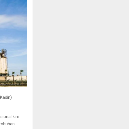
Kadin)
ional kini
umbuhan