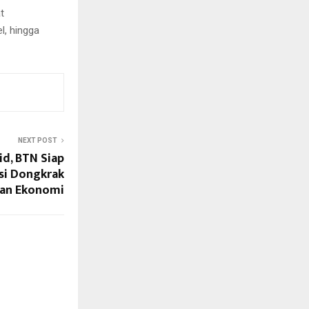
t
l, hingga
NEXT POST
id, BTN Siap
si Dongkrak
an Ekonomi