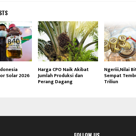
STS
ndonesia
Harga CPO Naik Akibat
Ngeriii,Nilai B
or Solar 2026
Jumlah Produksi dan
Sempat Tembu
Perang Dagang
Triliun
FOLLOW US