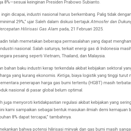
a 8%—sesuai keinginan Presiden Prabowo Subianto.
tu ingin dicapai, industri nasional harus berkembang. Palig tidak denga
minimal 29%,” ujar Saleh dalam diskusi bertajuk
Atmosfer dan Dukun
ercepatan Hilirisasi Gas Alam
pada, 21 Februari 2025.
Kadin telah memetakan beberapa permasalahan yang dapat mengha
dustri nasional. Salah satunya, terkait energi gas di Indonesia masi
negara pesaing seperti Vietnam, Thailand, dan Malaysia.
an bahan baku industri kerap terkendala akibat kebijakan sektoral yan
a harga yang kurang ekonomis.
Ketiga
, biaya logistik yang tinggi turu
, sementara penerapan harga gas bumi tertentu (HGBT) masih terbata
duk nasional di pasar global belum optimal.
leh juga menyoroti ketidakpastian regulasi akibat kebijakan yang seri
ini kami sampaikan sebagai bentuk masukan ilmiah demi kemajuan 
buhan 8% dapat tercapai,” tambahnya.
nekankan bahwa potensi hilirisasi minyak dan gas bumi masih sangat