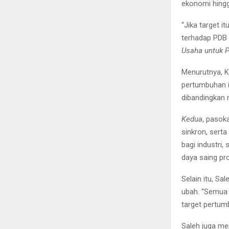
ekonomi hingg
“Jika target i
terhadap PDB 
Usaha untuk P
Menurutnya, 
pertumbuhan in
dibandingkan 
Kedua
, pasok
sinkron, sert
bagi industri
daya saing pro
Selain itu, Sa
ubah. “Semua 
target pertum
Saleh juga me