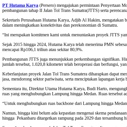
PT Hutama Karya
(Persero) mengajukan permintaan Penyertaan Mod
pembangunan tahap II Jalan Tol Trans Sumatra(JTTS) serta perencanaa
Sekretaris Perusahaan Hutama Karya, Adjib Al Hakim, mengatakan b
dalam meningkatkan konektivitas dan perekonomian di Sumatra.
“Ini merupakan komitmen kami untuk menuntaskan proyek JTTS yang m
Sejak 2015 hingga 2024, Hutama Karya telah menerima PMN sebesar R
mencapai Rp106,1 triliun atau sekitar 80,9%.
Pembangunan JTTS juga menunjukkan perkembangan signifikan. Hingga
jumlah tersebut, 1.020,8 kilometer telah beroperasi dan berfungsi, y
Keberlanjutan proyek Jalan Tol Trans Sumatera diharapkan dapat me
jasa, mendorong sektor pariwisata, serta menciptakan lapangan kerja 
Sementara itu, Direktur Utama Hutama Karya, Budi Harto, mengung
ruas yang menghubungkan Lampung hingga Medan. Ruas tersebut ada
“Untuk menghubungkan ruas backbone dari Lampung hingga Medan, tot
Namun, hingga kini belum ada kepastian mengenai skema pendanaan u
hingga
Pekanbaru
ditargetkan rampung pada 2029 dan tersambung h