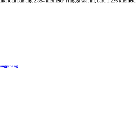
iki total panjang 2.854 kilometer. Hingga saat ini, baru 1.236 kilome
jungpinang