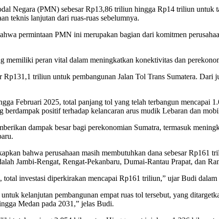
al Negara (PMN) sebesar Rp13,86 triliun hingga Rp14 triliun untuk 
n teknis lanjutan dari ruas-ruas sebelumnya.
ahwa permintaan PMN ini merupakan bagian dari komitmen perusahaan
emiliki peran vital dalam meningkatkan konektivitas dan perekonomia
p131,1 triliun untuk pembangunan Jalan Tol Trans Sumatera. Dari juml
 Februari 2025, total panjang tol yang telah terbangun mencapai 1.05
ang berdampak positif terhadap kelancaran arus mudik Lebaran dan mobi
mberikan dampak besar bagi perekonomian Sumatra, termasuk meningkat
baru.
kapkan bahwa perusahaan masih membutuhkan dana sebesar Rp161 tri
lah Jambi-Rengat, Rengat-Pekanbaru, Dumai-Rantau Prapat, dan Rant
al investasi diperkirakan mencapai Rp161 triliun,” ujar Budi dalam
ntuk kelanjutan pembangunan empat ruas tol tersebut, yang ditargetk
ingga Medan pada 2031,” jelas Budi.