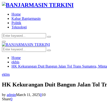
Home
Kabar Banjarmasin
Politik
Teknologi
Search
Search
for:
Facebook
Twitter
Youtube
Primary
Menu
Search
Search
for:
Home
ekbis
HK Kekurangan Duit Bangun Jalan Tol Trans Sumatera, Minta
ekbis
HK Kekurangan Duit Bangun Jalan Tol Tr
by
admin
March 11, 2025
0
10
Share
0