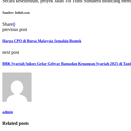
Secara keseluruhan, proyek Jalan Tol Trans Sumatera dirancang memil
Sumber: Inilah.com
Share
0
previous post
Harga CPO di Bursa Malaysia Semakin Rontok
next post
BRK Syariah Sukses Gelar Gebyar Ramadan Keuangan Syariah 2025 di Tan
admin
Related posts