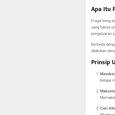
Apa Itu 
Frugal living 
uang hanya un
pengeluaran ya
Berbeda dengan
dilakukan deng
Prinsip 
Membeda
Belajar 
Maksima
Memakai 
Cari Alt
Misalnya