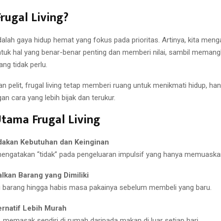
Frugal Living?
adalah gaya hidup hemat yang fokus pada prioritas. Artinya, kita men
tuk hal yang benar-benar penting dan memberi nilai, sambil meman
ng tidak perlu.
 pelit, frugal living tetap memberi ruang untuk menikmati hidup, han
an cara yang lebih bijak dan terukur.
Utama Frugal Living
kan Kebutuhan dan Keinginan
mengatakan “tidak” pada pengeluaran impulsif yang hanya memuaska
lkan Barang yang Dimiliki
barang hingga habis masa pakainya sebelum membeli yang baru.
ernatif Lebih Murah
, memasak sendiri di rumah daripada makan di luar setiap hari.