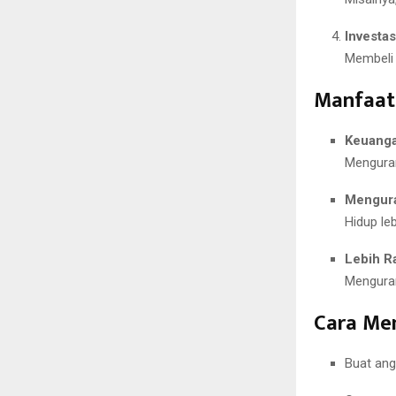
Investas
Membeli 
Manfaat 
Keuanga
Menguran
Mengura
Hidup leb
Lebih R
Menguran
Cara Mem
Buat ang