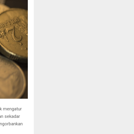
uk mengatur
an sekadar
engorbankan