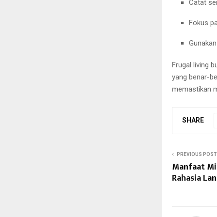
Catat se
Fokus pa
Gunakan 
Frugal living
yang benar-ben
memastikan m
SHARE
PREVIOUS POST
Manfaat Min
Rahasia La