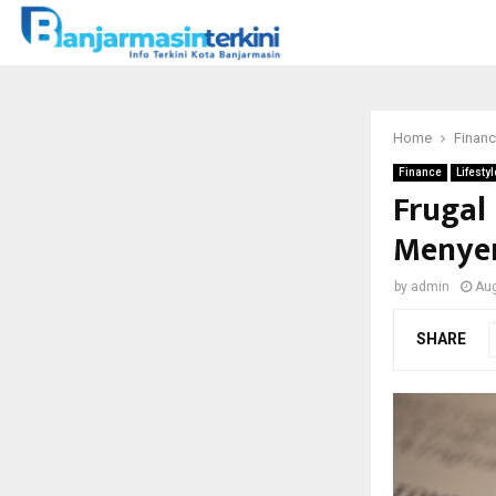
Home
Finan
Finance
Lifestyl
Frugal
Menye
by
admin
Aug
SHARE