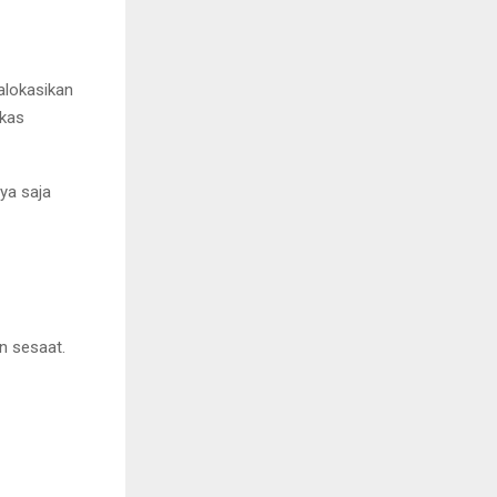
galokasikan
gkas
ya saja
n sesaat.