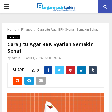
P
R
Home
Finance
Cara Jitu Agar BRK Syariah Semakin Sehat
I
Finance
Cara Jitu Agar BRK Syariah Semakin
M
Sehat
by
admin
April 1, 2026
0
16
A
SHARE
0
R
Y
M