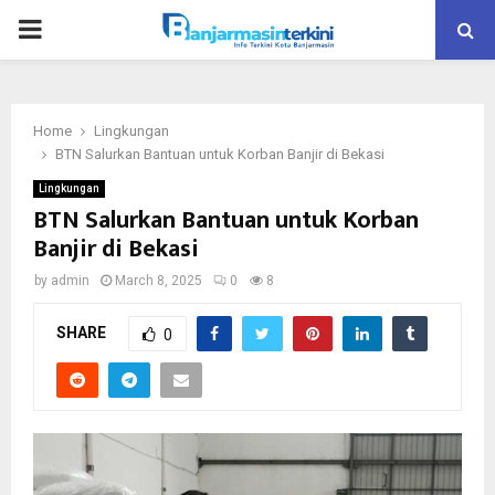
P
R
Home
Lingkungan
I
BTN Salurkan Bantuan untuk Korban Banjir di Bekasi
Lingkungan
M
BTN Salurkan Bantuan untuk Korban
Banjir di Bekasi
A
by
admin
March 8, 2025
0
8
R
SHARE
0
Y
M