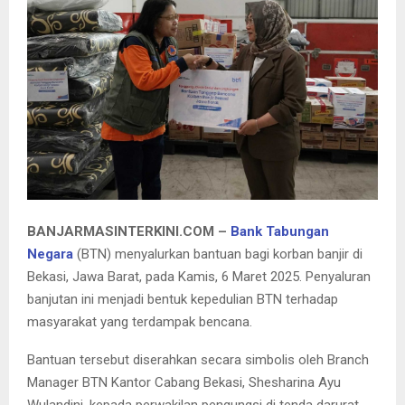
E
N
U
BANJARMASINTERKINI.COM –
Bank Tabungan
Negara
(BTN) menyalurkan bantuan bagi korban banjir di
Bekasi, Jawa Barat, pada Kamis, 6 Maret 2025. Penyaluran
banjutan ini menjadi bentuk kepedulian BTN terhadap
masyarakat yang terdampak bencana.
Bantuan tersebut diserahkan secara simbolis oleh Branch
Manager BTN Kantor Cabang Bekasi, Shesharina Ayu
Wulandini, kepada perwakilan pengungsi di tenda darurat