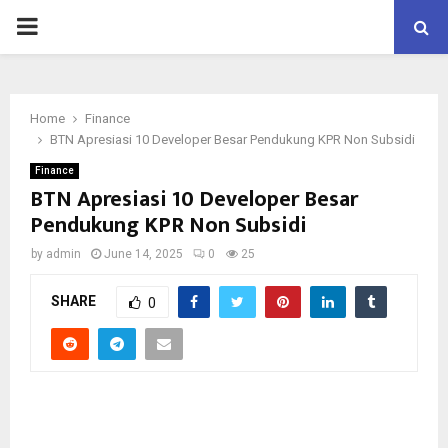
P
R
Home
Finance
I
BTN Apresiasi 10 Developer Besar Pendukung KPR Non Subsidi
Finance
M
BTN Apresiasi 10 Developer Besar
Pendukung KPR Non Subsidi
A
by
admin
June 14, 2025
0
25
R
SHARE
0
Y
M