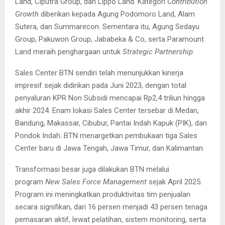
Land, Ciputra Group, dan Lippo Land. Kategori
Contribution
Growth
diberikan kepada Agung Podomoro Land, Alam
Sutera, dan Summarecon. Sementara itu, Agung Sedayu
Group, Pakuwon Group, Jababeka & Co, serta Paramount
Land meraih penghargaan untuk
Strategic Partnership
.
Sales Center BTN sendiri telah menunjukkan kinerja
impresif sejak didirikan pada Juni 2023, dengan total
penyaluran KPR Non Subsidi mencapai Rp2,4 triliun hingga
akhir 2024. Enam lokasi Sales Center tersebar di Medan,
Bandung, Makassar, Cibubur, Pantai Indah Kapuk (PIK), dan
Pondok Indah. BTN menargetkan pembukaan tiga Sales
Center baru di Jawa Tengah, Jawa Timur, dan Kalimantan.
Transformasi besar juga dilakukan BTN melalui
program
New Sales Force Management
sejak April 2025.
Program ini meningkatkan produktivitas tim penjualan
secara signifikan, dari 16 persen menjadi 43 persen tenaga
pemasaran aktif, lewat pelatihan, sistem monitoring, serta