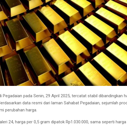
Pegadaian pada Senin, 29 April 2025, tercatat stabil dibandingkan ha
erdasarkan data resmi dari laman Sahabat Pegadaian, sejumlah pr
mi perubahan harga.
leri 24, harga per 0,5 gram dipatok Rp1.030.000, sama seperti harga