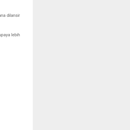
na dilansir
upaya lebih