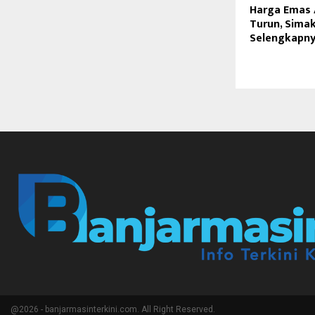
Harga Emas
Turun, Sima
Selengkapnya
@2026 - banjarmasinterkini.com. All Right Reserved.