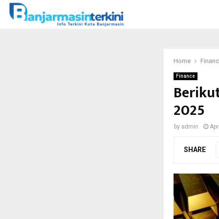
Home
Finan
Finance
Beriku
2025
by
admin
Apr
SHARE