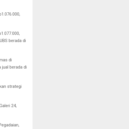
p1.076.000,
1.077.000,
 UBS berada di
emas di
 jual berada di
an strategi
aleri 24,
 Pegadaian,