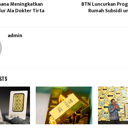
hana Meningkatkan
BTN Luncurkan Pro
dur Ala Dokter Tirta
Rumah Subsidi u
admin
STS