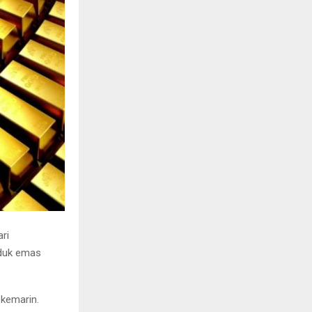
ri
oduk emas
 kemarin.