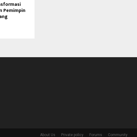
nsformasi
an Pemimpin
ang
About Us
Private policy
Forums
Community