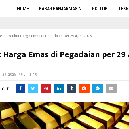
HOME
KABAR BANJARMASIN
POLITIK
TEKN
ce
Berikut Harga Emas di Pegadaian per 29 April 2025
t Harga Emas di Pegadaian per 29 
il 29, 2025
0
10
0