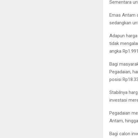
Sementara unt
Emas Antam di 
sedangkan unt
Adapun harga 
tidak mengala
angka Rp1.991
Bagi masyarak
Pegadaian, har
posisi Rp18.3
Stabilnya har
investasi mere
Pegadaian men
Antam, hingga
Bagi calon inv