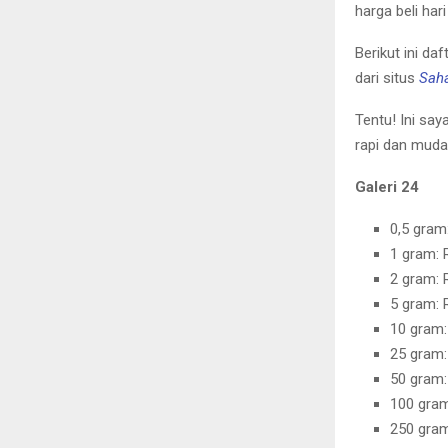
harga beli har
Berikut ini da
dari situs
Sah
Tentu! Ini sa
rapi dan muda
Galeri 24
0,5 gram
1 gram: 
2 gram: 
5 gram: 
10 gram:
25 gram:
50 gram:
100 gram
250 gram