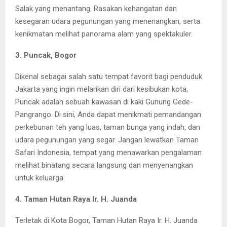
Salak yang menantang. Rasakan kehangatan dan
kesegaran udara pegunungan yang menenangkan, serta
kenikmatan melihat panorama alam yang spektakuler.
3. Puncak, Bogor
Dikenal sebagai salah satu tempat favorit bagi penduduk
Jakarta yang ingin melarikan diri dari kesibukan kota,
Puncak adalah sebuah kawasan di kaki Gunung Gede-
Pangrango. Di sini, Anda dapat menikmati pemandangan
perkebunan teh yang luas, taman bunga yang indah, dan
udara pegunungan yang segar. Jangan lewatkan Taman
Safari Indonesia, tempat yang menawarkan pengalaman
melihat binatang secara langsung dan menyenangkan
untuk keluarga.
4. Taman Hutan Raya Ir. H. Juanda
Terletak di Kota Bogor, Taman Hutan Raya Ir. H. Juanda