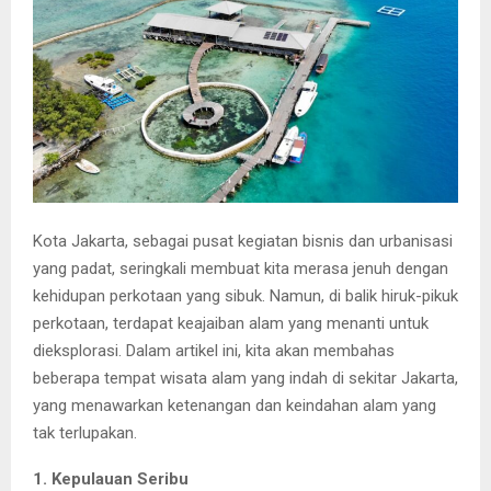
E
N
U
Kota Jakarta, sebagai pusat kegiatan bisnis dan urbanisasi
yang padat, seringkali membuat kita merasa jenuh dengan
kehidupan perkotaan yang sibuk. Namun, di balik hiruk-pikuk
perkotaan, terdapat keajaiban alam yang menanti untuk
dieksplorasi. Dalam artikel ini, kita akan membahas
beberapa tempat wisata alam yang indah di sekitar Jakarta,
yang menawarkan ketenangan dan keindahan alam yang
tak terlupakan.
1. Kepulauan Seribu