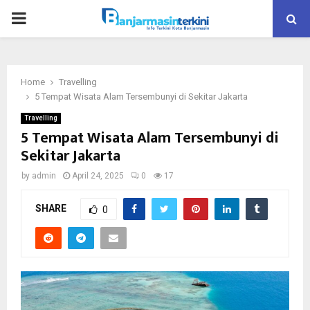
P
R
Home
Travelling
I
5 Tempat Wisata Alam Tersembunyi di Sekitar Jakarta
Travelling
M
5 Tempat Wisata Alam Tersembunyi di
Sekitar Jakarta
A
by
admin
April 24, 2025
0
17
R
SHARE
0
Y
M