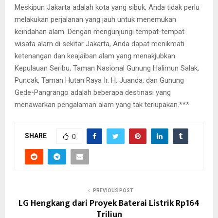
Meskipun Jakarta adalah kota yang sibuk, Anda tidak perlu
melakukan perjalanan yang jauh untuk menemukan
keindahan alam. Dengan mengunjungi tempat-tempat
wisata alam di sekitar Jakarta, Anda dapat menikmati
ketenangan dan keajaiban alam yang menakjubkan.
Kepulauan Seribu, Taman Nasional Gunung Halimun Salak,
Puncak, Taman Hutan Raya Ir. H. Juanda, dan Gunung
Gede-Pangrango adalah beberapa destinasi yang
menawarkan pengalaman alam yang tak terlupakan.***
SHARE
0
PREVIOUS POST
LG Hengkang dari Proyek Baterai Listrik Rp164
Triliun