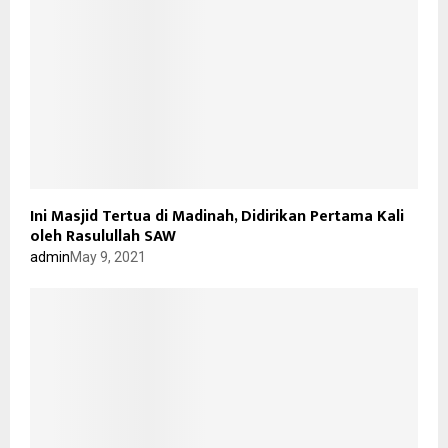
Ini Masjid Tertua di Madinah, Didirikan Pertama Kali
oleh Rasulullah SAW
admin
May 9, 2021