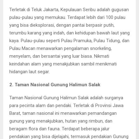
Terletak di Teluk Jakarta, Kepulauan Seribu adalah gugusan
pulau-pulau yang memukau. Terdapat lebih dari 100 pulau
yang bisa dieksplorasi, dengan pantai berpasir putih,
terumbu karang yang indah, dan kehidupan bawah laut yang
kaya. Pulau-pulau seperti Pulau Pramuka, Pulau Tidung, dan
Pulau Macan menawarkan pengalaman snorkeling,
menyelam, dan bersantai yang luar biasa. Nikmati
keindahan alam yang menakjubkan sambil menikmati
hidangan laut segar.
2. Taman Nasional Gunung Halimun Salak
Taman Nasional Gunung Halimun Salak adalah surganya
para pecinta alam dan pendaki. Terletak di Provinsi Jawa
Barat, taman nasional ini menawarkan pemandangan
gunung yang menakjubkan, hutan yang rimbun, dan
beragam flora dan fauna. Terdapat beberapa jalur
pendakian yang bisa dijelajahi, termasuk pendakian Gunung