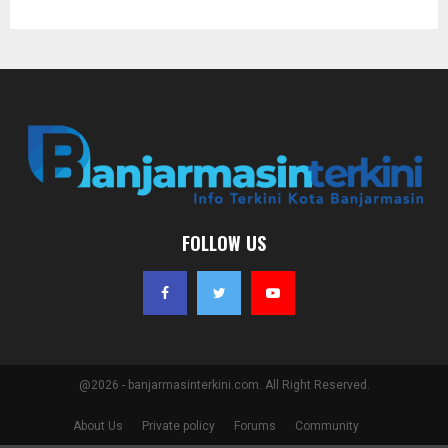
FOLLOW US
@2026 - banjarmasinterkini.com. All Right Reserved.
About Us
Private policy
Forums
Community