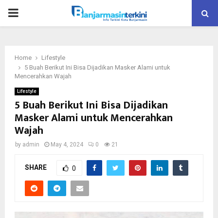
P
R
Home
Lifestyle
I
5 Buah Berikut Ini Bisa Dijadikan Masker Alami untuk
Mencerahkan Wajah
M
Lifestyle
5 Buah Berikut Ini Bisa Dijadikan
Masker Alami untuk Mencerahkan
A
Wajah
R
by
admin
May 4, 2024
0
21
SHARE
Y
0
M